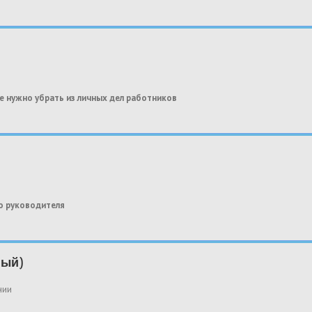
е нужно убрать
из личных дел работников
о руководителя
ный)
нии