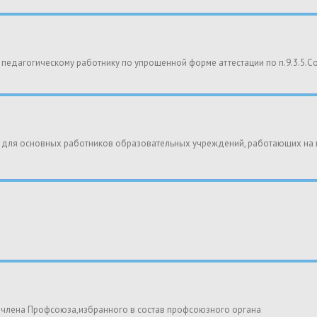
 педагогическому работнику по упрощенной форме аттестации по п.9.3.5.С
д для основных работников образовательных учреждений, работающих на 
члена Профсоюза,избранного в состав профсоюзного органа