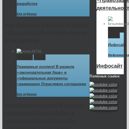
-Правозащи
разработке
деятельнос
Без рубрики
Как защитить учителя? Штрафы
Permalink
для родителей и новые законы
Gallery
в разработке
Инфосайт
Информаци
Permalink
Gallery
Инфосайт
Уважаемые коллеги! В разделе
«законодательная база» и
Полезные ссылки:
«официальные документы
«размещено Отраслевое соглашение
Без рубрики
Уважаемые коллеги! В разделе
«законодательная база» и
«официальные документы
«размещено Отраслевое