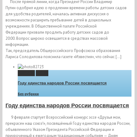
После прямой линии, когда Президент России Владимир
Путин одобрил идею о продлении времени работы детских садов
для удобства родителей, началась активная дискуссия о
возможности расширить пребывание детей в дошкольных
учреждениях. В Общественной палате Российской
Федерации призвали продлить работу детских садов до
20:00. Вопрос широко освещается в средствах массовой
информации.
Так, председатель Общероссийского Профсоюза образования
Лариса Солодилова пояснила газете «Известия», что сейчас […]
Permalink
Gallery
Году единства народов России посвящается
Без рубрики
Году единства народов России посвящается
9 февраля стартует Всероссийский конкурс эссе «Друзья мои,
прекрасен наш союз!», посвящённый Году единства народов России,
объявленного Указом Президента Российской Федерации и
приуроченный к ежегодным традиционным событиям — Дням