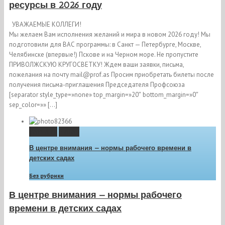
ресурсы в 2026 году
УВАЖАЕМЫЕ КОЛЛЕГИ!
Мы желаем Вам исполнения желаний и мира в новом 2026 году! Мы
подготовили для ВАС программы: в Санкт — Петербурге, Москве,
Челябинске (впервые!) Пскове и на Черном море. Не пропустите
ПРИВОЛЖСКУЮ КРУГОСВЕТКУ! Ждем ваши заявки, письма,
пожелания на почту mail@prof.as Просим приобретать билеты после
получения письма-приглашения Председателя Профсоюза
[separator style_type=»none» top_margin=»20″ bottom_margin=»0″
sep_color=»» […]
Permalink
Gallery
В центре внимания — нормы рабочего времени в
детских садах
Без рубрики
В центре внимания — нормы рабочего
времени в детских садах