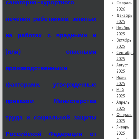
санаторно-курортного
Февраль
2026
Декабрь
лечения работников, занятых
2025
Ноябрь
2025
на работах с вредными и
Октябрь
2025
(или) опасными
Сентябрь
2025
Август
производственными
2025
Июнь
2025
факторами, утвержденные
Май
2025
приказом Министерства
Апрель
2025
Февраль
труда и социальной защиты
2025
Январь
Российской Федерации от
2025