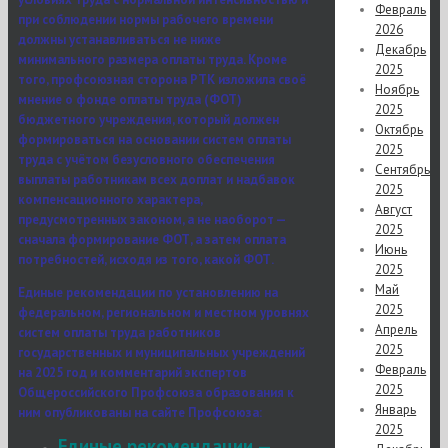
Февраль
при соблюдении нормы рабочего времени
2026
должны устанавливаться не ниже
Декабрь
минимального размера оплаты труда. Кроме
2025
того, профсоюзная сторона РТК изложила своё
Ноябрь
мнение о фонде оплаты труда (ФОТ)
2025
бюджетного учреждения, который должен
Октябрь
формироваться на основании систем оплаты
2025
труда с учётом безусловного обеспечения
Сентябрь
выплаты работникам всех доплат и надбавок
2025
компенсационного характера,
Август
предусмотренных законом, а не наоборот —
2025
сначала формирование ФОТ, а затем оплата
Июнь
потребностей, исходя из того, какой ФОТ.
2025
Май
Единые рекомендации по установлению на
2025
федеральном, региональном и местном уровнях
Апрель
систем оплаты труда работников
2025
государственных и муниципальных учреждений
Февраль
на 2025 год и комментарий экспертов
2025
Общероссийского Профсоюза образования к
Январь
ним опубликованы на сайте Профсоюза:
2025
Единые рекомендации —